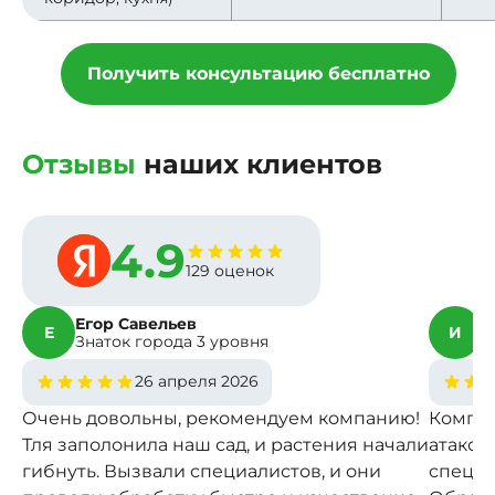
Получить консультацию бесплатно
Отзывы
наших клиентов
4.9
129 оценок
Егор Савельев
И
Е
И
Знаток города 3 уровня
З
26 апреля 2026
Очень довольны, рекомендуем компанию!
Компан
Тля заполонила наш сад, и растения начали
атаков
гибнуть. Вызвали специалистов, и они
специа