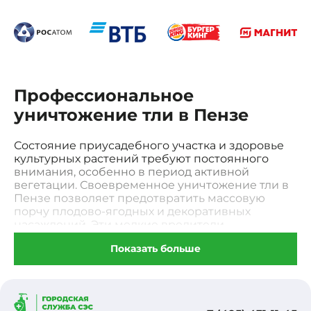
Профессиональное
уничтожение тли в Пензе
Состояние приусадебного участка и здоровье
культурных растений требуют постоянного
внимания, особенно в период активной
вегетации. Своевременное уничтожение тли в
Пензе позволяет предотвратить массовую
порчу плодово-ягодных и декоративных
насаждений. Эти мелкие вредители
высасывают клеточный сок, что ведет к
Показать больше
деформации побегов, засыханию листвы и
потере будущего урожая. Самостоятельная
борьба с вредителем часто оказывается
неэффективной из-за высокой скорости его
размножения и способности быстро заселять