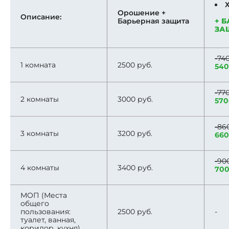
Орошение +
Описание:
Барьерная защита
+ 
ЗА
-74
1 комната
2500 руб.
540
-77
2 комнаты
3000 руб.
570
-86
3 комнаты
3200 руб.
660
-90
4 комнаты
3400 руб.
700
МОП (Места
общего
пользования:
2500 руб.
-
туалет, ванная,
коридор, кухня)