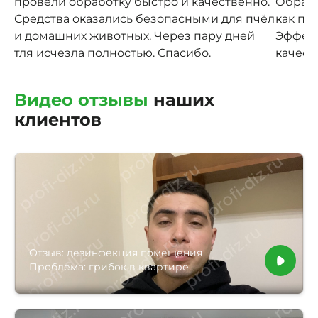
провели обработку быстро и качественно.
Обрабо
Средства оказались безопасными для пчёл
как пр
и домашних животных. Через пару дней
Эффект
тля исчезла полностью. Спасибо.
качест
Видео отзывы
наших
клиентов
Отзыв: дезинфекция помещения
Проблема: грибок в квартире