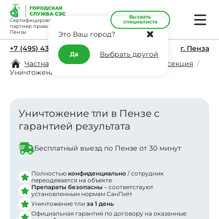
Вызвать
Сертифицированный
специалиста
партнер правительства
Пензы
Это Ваш город?
+7 (495) 431-11-45
г. Пенза
Выбрать другой
Да
Частная дезинфекция в Пензе
/
Дезинсекция
/
Уничтожение тли
Уничтожение тли в Пензе с
гарантией результата
Заявка отправлена
Бесплатный выезд по Пензе от 30 минут
В ближайшее время
с вами свяжется менеджер
Полностью
конфиденциально
/ сотрудник
переодевается на объекте
Препараты безопасны
– соответствуют
установленным нормам СанПиН
Уничтожение тли
за 1 день
Официальная гарантия по договору на оказанные